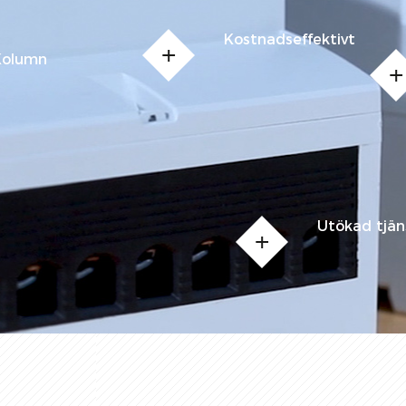
Kostnadseffektivt
Kolumn
Utökad tjän