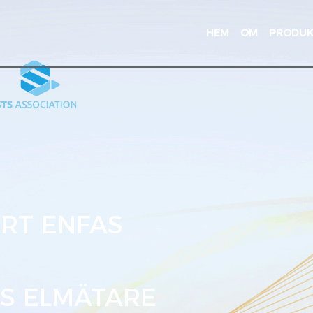
HEM
OM
PRODU
RT ENFAS
S ELMÄTARE