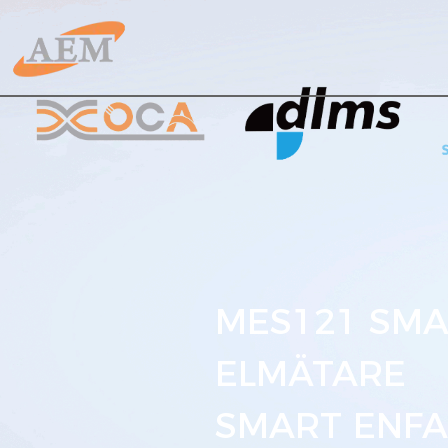
MES121 SMA
ELMÄTARE
SMART ENFA