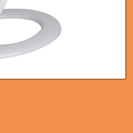
Grym kraftstabil utgång
Haining AEM Import & Export Co., Ltd
sanitetsgods Produkterna är tillverkade
med fokus på hållbarhet, funktionalitet
och...
Gå till Produkt