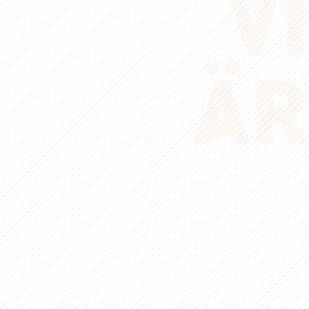
VI
ÄR