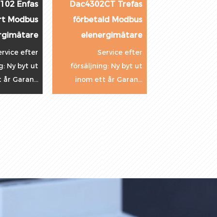
s
PAC5010 AC Panel
PAC5110 Trefaspanel
s
RS485 Modbus
RS485 Modbus
e
Digital
Digital
Elenergimätare
elenergimätare
r
ut
Effektmätare
Effektmätare
..
Service efter
Service efter
försäljning: Ny byt ut
försäljning: Ny byt ut
inom ett år Garan...
inom ett år Garan...