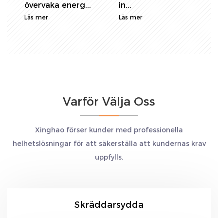
övervaka energ...
in...
e
Läs mer
Läs mer
o
L
Varför Välja Oss
Xinghao förser kunder med professionella
helhetslösningar för att säkerställa att kundernas krav
uppfylls.
Skräddarsydda