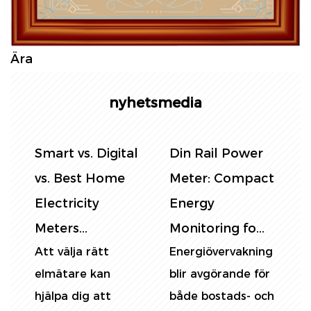
Ära
nyhetsmedia
Smart vs. Digital
Din Rail Power
K
vs. Best Home
Meter: Compact
e
Electricity
Energy
Meters...
Monitoring fo...
Att välja rätt
Energiövervakning
V
elmätare kan
blir avgörande för
E
hjälpa dig att
både bostads- och
a
e