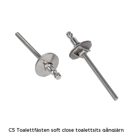
C5 Toalettfästen soft close toalettsits gångjärn