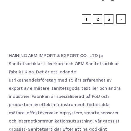
1
2
3
›
HAINING AEM IMPORT & EXPORT CO., LTD ja
Sanitetsartiklar tillverkare
och
OEM Sanitetsartiklar
fabrik
i Kina. Det är ett ledande
utrikeshandelsföretag med 15 års erfarenhet av
export av elmätare, sanitetsgods, textilier och andra
industrier. Fabriken är specialiserad på FoU och
produktion av effektmätinstrument, förbetalda
mätare, effektövervakningssystem, smarta sensorer
och internetkommunikationsutrustning. Vår grossist
grossist- Sanitetsartiklar
Efter att ha godkänt