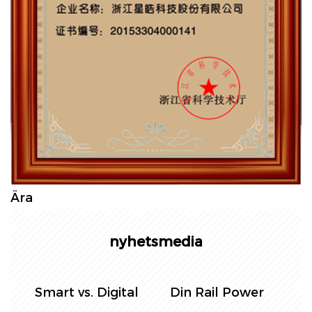
Ära
nyhetsmedia
Kontroll av
DIN -
S