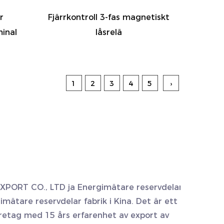
r
Fjärrkontroll 3-fas magnetiskt
inal
låsrelä
1
2
3
4
5
›
XPORT CO., LTD ja
Energimätare reservdelar
mätare reservdelar fabrik
i Kina. Det är ett
retag med 15 års erfarenhet av export av