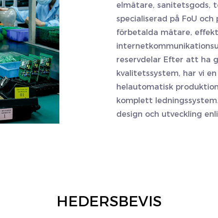
elmätare, sanitetsgods, te
specialiserad på FoU och
förbetalda mätare, effek
internetkommunikationsut
reservdelar
Efter att ha g
kvalitetssystem, har vi en
helautomatisk produktion
komplett ledningssystem. 
design och utveckling enl
HEDERSBEVIS