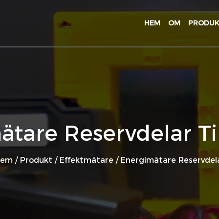
HEM
OM
PRODU
tare Reservdelar Ti
Hem
/
Produkt
/
Effektmätare
/
Energimätare Reservdel