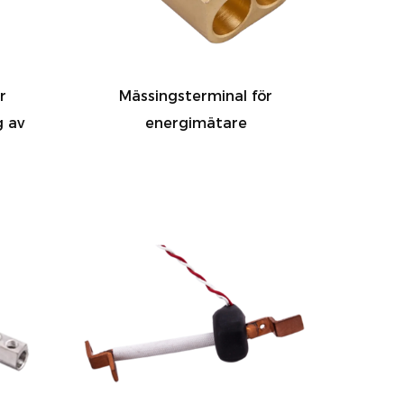
r
Mässingsterminal för
g av
energimätare