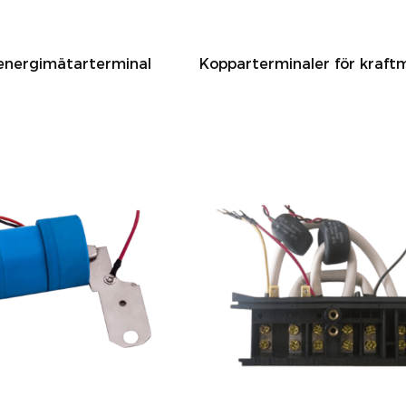
energimätarterminal
Kopparterminaler för kraft