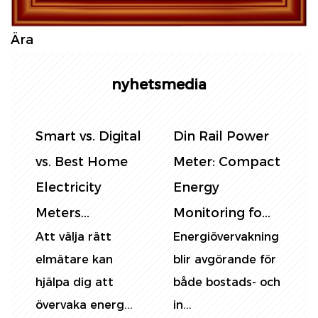
Ära
nyhetsmedia
Smart vs. Digital
Din Rail Power
K
vs. Best Home
Meter: Compact
e
Electricity
Energy
Meters...
Monitoring fo...
Att välja rätt
Energiövervakning
V
elmätare kan
blir avgörande för
E
hjälpa dig att
både bostads- och
a
e
övervaka energ...
in...
e