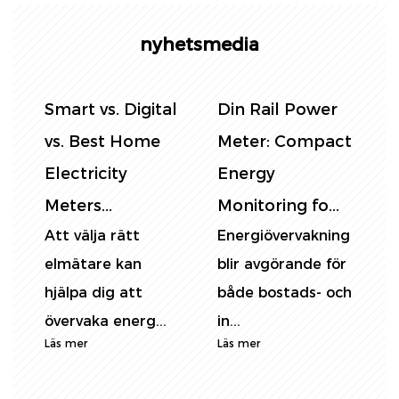
nyhetsmedia
tal
Din Rail Power
Kontroll av
Meter: Compact
elförbrukning:
Energy
DIN RAIL
Monitoring fo...
ENERGY METER
Energiövervakning
V...
blir avgörande för
Entt mäta
både bostads- och
energiförbrukning
.
in...
exakt är viktigt i
Läs mer
olika sekt...
Läs mer