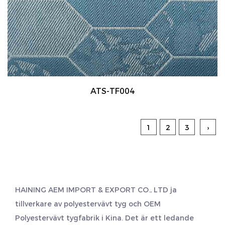
ATS-TF004
1
2
3
›
HAINING AEM IMPORT & EXPORT CO., LTD ja
tillverkare av polyestervävt tyg
och
OEM
Polyestervävt tygfabrik
i Kina. Det är ett ledande